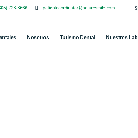
305) 728-8666
patientcoordinator@naturesmile.com
S
entales
Nosotros
Turismo Dental
Nuestros Lab